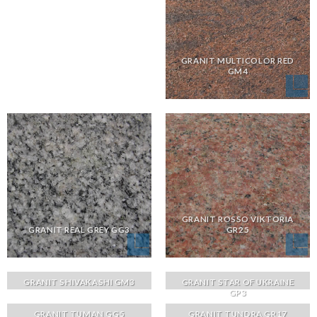
GRANIT MULTICOLOR RED
GM4
GRANIT ROSSO VIKTORIA
GRANIT REAL GREY GG3
GR25
GRANIT SHIVAKASHI GM3
GRANIT STAR OF UKRAINE
GP3
GRANIT TUMAN GG5
GRANIT TUNDRA GR17