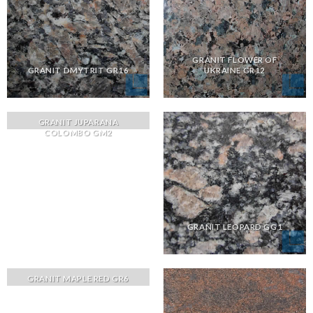
GRANIT FLOWER OF
GRANIT DMYTRIT GR16
UKRAINE GR12
GRANIT JUPARANA
COLOMBO GM2
GRANIT LEOPARD GG1
GRANIT MAPLE RED GR6