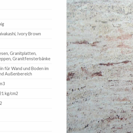
ig
hivakashi, Ivory Brown
esen, Granitplatten,
eppen, Granitfensterbänke
in für Wand und Boden im
und Außenbereich
/m3
21 kg/cm2
2