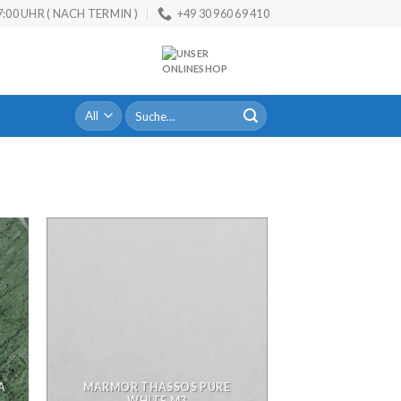
:00 UHR ( NACH TERMIN )
+49 30 960 69 410
Suche
nach:
A
MARMOR THASSOS PURE
WHITE M3