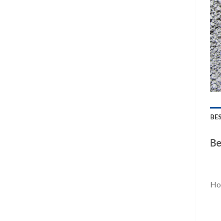
BE
Be
Hoc