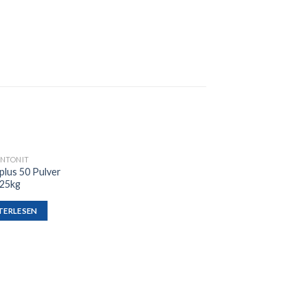
NTONIT
Auf die
plus 50 Pulver
Wunschliste
25kg
TERLESEN