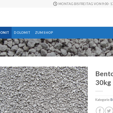
MONTAG BIS FREITAG VON 9:00- 17
TONIT
DOLOMIT
ZUM SHOP
Bent
30kg
Auf die
Wunschliste
Kategorie:
B