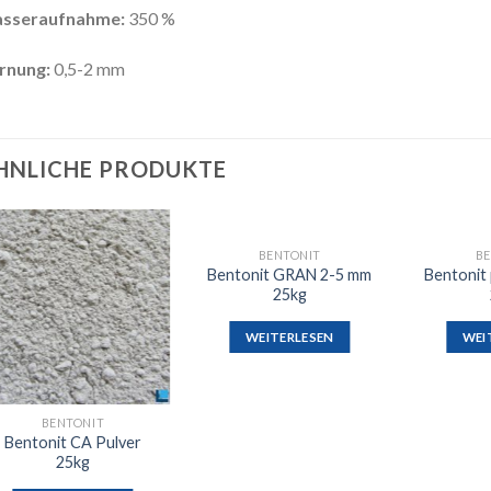
sseraufnahme:
350 %
rnung:
0,5-2 mm
HNLICHE PRODUKTE
BENTONIT
BE
Auf die
Auf die
Bentonit GRAN 2-5 mm
Bentonit 
Wunschliste
Wunschliste
25kg
WEITERLESEN
WEI
BENTONIT
Bentonit CA Pulver
25kg