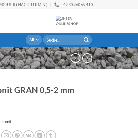
:00 UHR ( NACH TERMIN )
+49 30 960 69 410
Suche
nach:
onit GRAN 0,5-2 mm
entonit