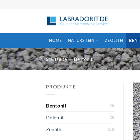
Skip
to
content
HOME
NATURSTEIN
ZEOLITH
BEN
Startseite
/
Bentonit
PRODUKTE
Bentonit
(4)
Dolomit
(5)
Zeolith
(14)