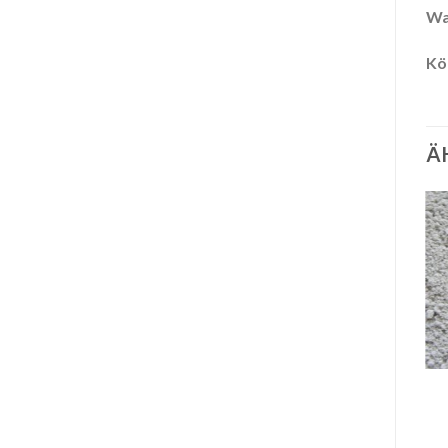
Wa
Kö
Ä